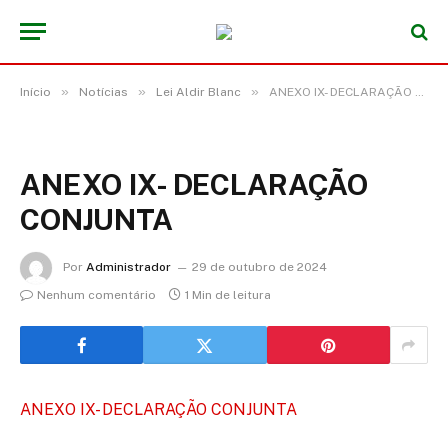
»
»
»
Início
Notícias
Lei Aldir Blanc
ANEXO IX- DECLARAÇÃO CONJUNTA
ANEXO IX- DECLARAÇÃO
CONJUNTA
Por
Administrador
29 de outubro de 2024
Nenhum comentário
1 Min de leitura
ANEXO IX- DECLARAÇÃO CONJUNTA