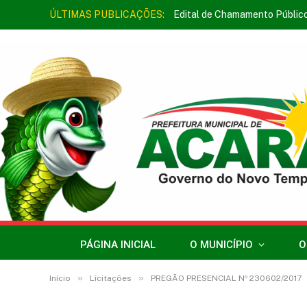
ÚLTIMAS PUBLICAÇÕES:
Edital de Chamamento Públic
PÁGINA INICIAL
O MUNICÍPIO
O
»
»
Início
Licitações
PREGÃO PRESENCIAL Nº 230602/2017