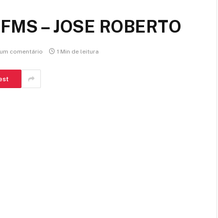
FMS – JOSE ROBERTO
um comentário
1 Min de leitura
est