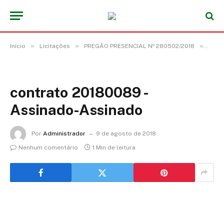
»
»
»
Início
Licitações
PREGÃO PRESENCIAL Nº 280502/2018
cont
contrato 20180089 -
Assinado-Assinado
Por
Administrador
9 de agosto de 2018
Nenhum comentário
1 Min de leitura