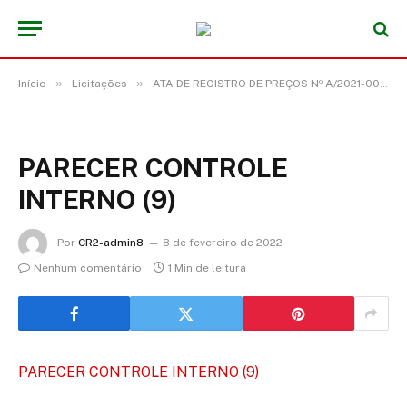
»
»
Início
Licitações
ATA DE REGISTRO DE PREÇOS Nº A/2021-00005 (CONTRATAÇÃO DE EMPRESA ESPECIALIZADA PARA PRESTAÇÃO DE SERVIÇOS DE AGENCIAMENTO PARA PUBLICAÇÃO DE MATÉRIAS OFICIAIS, TAIS COM AVISOS DE LICITAÇÃO, EDITAIS, EXTRATO DE CONTRATOS E OUTROS CONGÊNERES JUNTO AOS VEÍCULOS OFICIAIS DO DIÁRIO OFICIAL DA UNIÃO (DOU), DIÁRIO OFICIAL DO ESTADO (DOE) E AMAZÔNIA JORNAL, DESTINADAS A ATENDER AS NECESSIDADES DA SECRETARIA MUNICIPAL DE ADMINISTRAÇÃO DO MUNICIPIO DE ACARÁ/PA, POR MEIO DE ADESÃO A ATA DE REGISTRO DE PREÇOS Nº 20210270, ORIUNDA DO PREGÃO PRESENCIAL Nº 9/2021-00028 DO MUNCIPIO DE SÃO DOMINGOS DO CAPIM/PA.)
PARECER CONTROLE
INTERNO (9)
Por
CR2-admin8
8 de fevereiro de 2022
Nenhum comentário
1 Min de leitura
PARECER CONTROLE INTERNO (9)