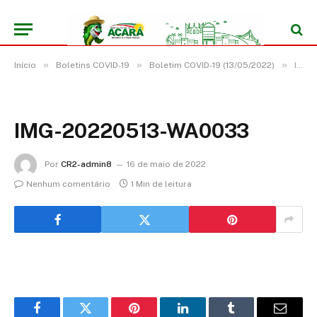
»
»
»
Início
Boletins COVID-19
Boletim COVID-19 (13/05/2022)
IMG-20220513-WA0033
IMG-20220513-WA0033
Por
CR2-admin8
16 de maio de 2022
Nenhum comentário
1 Min de leitura