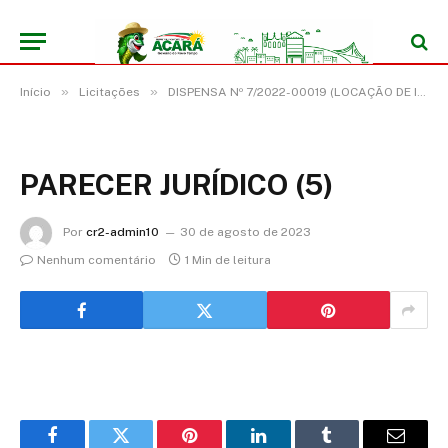
»
»
Início
Licitações
DISPENSA Nº 7/2022-00019 (LOCAÇÃO DE IMÓVEL PARA FINS NÃO RESIDENCIAIS PARA O FUNCIONAMENTO DA CASA DOS CONSELHOS LOCALIZADA NA TRAVESSA GENIPAUBA, 382 BAIRRO ALEGRIA ACARÁ/PA, DESTINADA A ATENDER AS NECESSIDADES DA SECRETARIA DE ADMINISTRAÇÃO DO MUNICÍPIO DE ACARÁ/PA)
PARECER JURÍDICO (5)
Por
cr2-admin10
30 de agosto de 2023
Nenhum comentário
1 Min de leitura