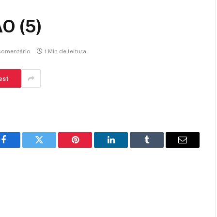
O (5)
omentário
1 Min de leitura
est
Facebook
Twitter
Pinterest
LinkedIn
Tumblr
E-
mail