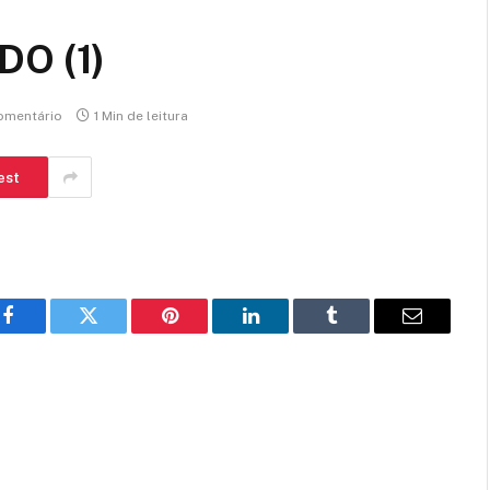
O (1)
omentário
1 Min de leitura
est
Facebook
Twitter
Pinterest
LinkedIn
Tumblr
E-
mail