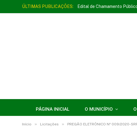
ÚLTIMAS PUBLICAÇÕES:
Edital de Chamamento Públic
PÁGINA INICIAL
O MUNICÍPIO
O
»
»
Início
Licitações
PREGÃO ELETRÔNICO Nº 009/2020-SRP (RE