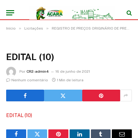
»
»
Início
Licitações
REGISTRO DE PREÇOS ORIGINÁRIO DE PREGÃO ELETRÔNICO 015/2021 (REGISTRO DE PREÇO PARA FUTURA E EVENTUAL AQUISIÇÃO DE MEDICAMENTOS DE USO CONTROLADO OBJETIVANDO ATENDER AS NECESSIDADES DA PROGRAMA FARMÁCIA BÁSICA NO MUNICÍPIO DE ACARÁ/PA)
EDITAL (10)
Por
CR2-admin4
16 de junho de 2021
Nenhum comentário
1 Min de leitura
EDITAL (10)