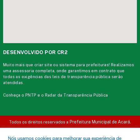
DESENVOLVIDO POR CR2
Muito mais que
criar site
ou
sistema para prefeituras
! Realizamos
uma
assessoria
completa, onde garantimos em contrato que
todas as exigências das
leis de transparência pública
serão
atendidas.
Conheça o
PNTP
e o
Radar da Transparência Pública
Prefeitura Municipal de Acará.
Todos os direitos reservados a
Mapa do Site
Acessar Área Administrativa
Acessar o Webmail
Nós usamos cookies para melhorar sua experiência de