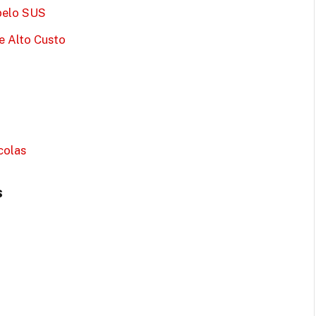
pelo SUS
e Alto Custo
colas
s