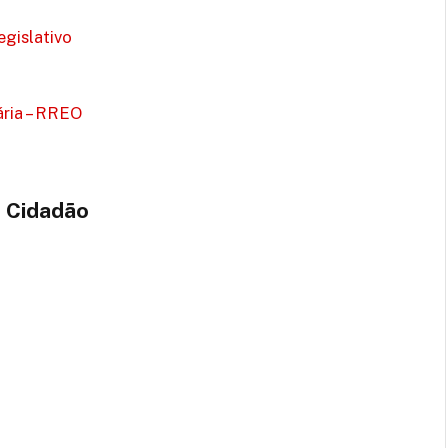
gislativo
ria – RREO
o Cidadão