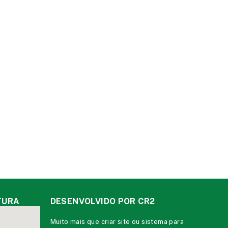
TURA
DESENVOLVIDO POR CR2
Muito mais que
criar site
ou
sistema para