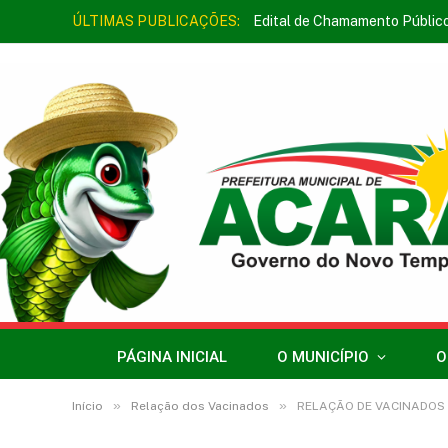
ÚLTIMAS PUBLICAÇÕES:
Edital de Chamamento Públic
PÁGINA INICIAL
O MUNICÍPIO
O
»
»
Início
Relação dos Vacinados
RELAÇÃO DE VACINADOS D