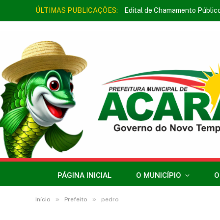
ÚLTIMAS PUBLICAÇÕES:
Edital de Chamamento Públic
PÁGINA INICIAL
O MUNICÍPIO
O
»
»
Início
Prefeito
pedro