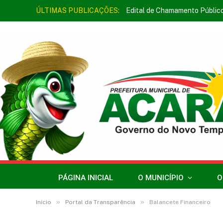
ÚLTIMAS PUBLICAÇÕES:
Edital de Chamamento Públic
PÁGINA INICIAL
O MUNICÍPIO
O
»
»
Início
Portal da Transparência
Balancete Financeiro