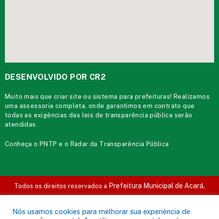
DESENVOLVIDO POR CR2
Muito mais que
criar site
ou
sistema para prefeituras
! Realizamos
uma
assessoria
completa, onde garantimos em contrato que
todas as exigências das
leis de transparência pública
serão
atendidas.
Conheça o
PNTP
e o
Radar da Transparência Pública
Prefeitura Municipal de Acará.
Todos os direitos reservados a
Mapa do Site
Acessar Área Administrativa
Acessar o Webmail
Nós usamos cookies para melhorar sua experiência de