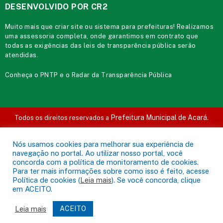
DESENVOLVIDO POR CR2
Muito mais que
criar site
ou
sistema para prefeituras
! Realizamos
uma
assessoria
completa, onde garantimos em contrato que
todas as exigências das
leis de transparência pública
serão
atendidas.
Conheça o
PNTP
e o
Radar da Transparência Pública
Prefeitura Municipal de Acará.
Todos os direitos reservados a
Mapa do Site
Acessar Área Administrativa
Acessar o Webmail
Nós usamos cookies para melhorar sua experiência de
navegação no portal. Ao utilizar nosso portal, você
concorda com a política de monitoramento de cookies.
Para ter mais informações sobre como isso é feito, acesse
Política de cookies (
Leia mais
). Se você concorda, clique
em ACEITO.
Leia mais
ACEITO