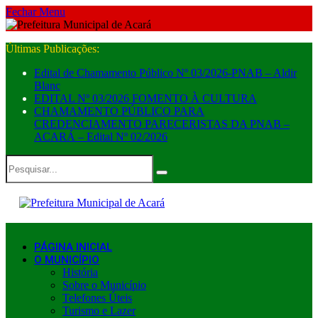
Fechar Menu
Últimas Publicações:
Edital de Chamamento Público Nº 03/2026-PNAB – Aldir
Blanc
EDITAL Nº 03/2026 FOMENTO À CULTURA
CHAMAMENTO PÚBLICO PARA
CREDENCIAMENTO PARECERISTAS DA PNAB –
ACARÁ – Edital Nº 02/2026
PÁGINA INICIAL
O MUNICÍPIO
História
Sobre o Município
Telefones Úteis
Turismo e Lazer