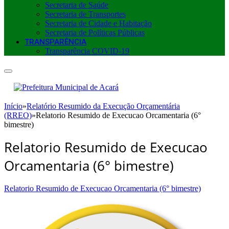
Secretaria de Saúde
Secretaria de Transportes
Secretaria de Cidade e Habitação
Secretaria de Políticas Públicas
TRANSPARÊNCIA
Transparência COVID-19
Início
»
Relatório Resumido da Execução Orçamentária
(RREO)
»
Relatorio Resumido de Execucao Orcamentaria (6°
bimestre)
Relatorio Resumido de Execucao
Orcamentaria (6° bimestre)
Relatorio Resumido de Execucao Orcamentaria (6° bimestre)