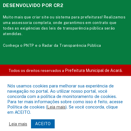
DESENVOLVIDO POR CR2
Muito mais que
criar site
ou
sistema para prefeituras
! Realizamos
uma
assessoria
completa, onde garantimos em contrato que
todas as exigências das
leis de transparência pública
serão
atendidas.
Conheça o
PNTP
e o
Radar da Transparência Pública
Prefeitura Municipal de Acará.
Todos os direitos reservados a
Mapa do Site
Acessar Área Administrativa
Acessar o Webmail
Nós usamos cookies para melhorar sua experiência de
navegação no portal. Ao utilizar nosso portal, você
concorda com a política de monitoramento de cookies.
Para ter mais informações sobre como isso é feito, acesse
Política de cookies (
Leia mais
). Se você concorda, clique
em ACEITO.
Leia mais
ACEITO