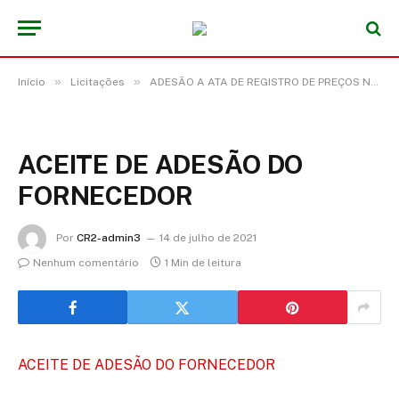
»
»
Início
Licitações
ADESÃO A ATA DE REGISTRO DE PREÇOS Nº A-2021-00001 (ADESÃO A ATA DE REGISTRO DE PREÇOS ORIUNDA DO PREGÃO ELETRÔNICO Nº 04/2021 DO MUNICÍPIO DE ANAJÁS/PA, OBJETIVANDO O REGISTRO DE PREÇOS PARA EVENTUAL AQUISIÇÃO DE MATERIAL ELÉTRICO PARA ILUMINAÇÃO PÚBLICA)
ACEITE DE ADESÃO DO
FORNECEDOR
Por
CR2-admin3
14 de julho de 2021
Nenhum comentário
1 Min de leitura
ACEITE DE ADESÃO DO FORNECEDOR