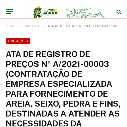
»
»
Início
Licitações
ATA DE REGISTRO DE PREÇOS Nº A/2021-00003 (CONTRATAÇÃO DE EMPRESA ESPECIALIZADA PARA FORNECIMENTO DE AREIA, SEIXO, PEDRA E FINS, DESTINADAS A ATENDER AS NECESSIDADES DA SECRETARIA MUNICIPAL DE OBRAS, POR MEIO DE ADESÃO A ATA DE REGISTRO DE PREÇOS Nº 022/2021/PMC, ORIUNDA DO PREGÃO ELETRÔNICO Nº 034/2021/PMC DO MUNICÍPIO DE CASTANHAL/PA.)
LICITAÇÕES
ATA DE REGISTRO DE
PREÇOS Nº A/2021-00003
(CONTRATAÇÃO DE
EMPRESA ESPECIALIZADA
PARA FORNECIMENTO DE
AREIA, SEIXO, PEDRA E FINS,
DESTINADAS A ATENDER AS
NECESSIDADES DA