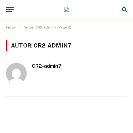
»
Início
Autor: CR2-admin7 (Page 2)
AUTOR:
CR2-ADMIN7
CR2-admin7