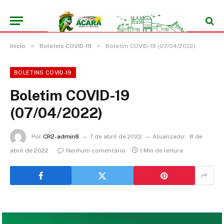
»
»
Início
Boletins COVID-19
Boletim COVID-19 (07/04/2022)
BOLETINS COVID-19
Boletim COVID-19
(07/04/2022)
Por
CR2-admin8
7 de abril de 2022
Atualizado:
8 de
abril de 2022
Nenhum comentário
1 Min de leitura