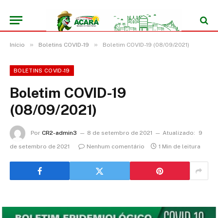
»
»
Início
Boletins COVID-19
Boletim COVID-19 (08/09/2021)
BOLETINS COVID-19
Boletim COVID-19
(08/09/2021)
Por
CR2-admin3
8 de setembro de 2021
Atualizado:
9
de setembro de 2021
Nenhum comentário
1 Min de leitura