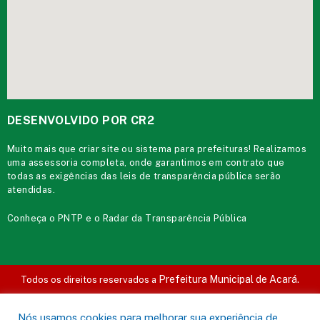
DESENVOLVIDO POR CR2
Muito mais que
criar site
ou
sistema para prefeituras
! Realizamos
uma
assessoria
completa, onde garantimos em contrato que
todas as exigências das
leis de transparência pública
serão
atendidas.
Conheça o
PNTP
e o
Radar da Transparência Pública
Prefeitura Municipal de Acará.
Todos os direitos reservados a
Mapa do Site
Acessar Área Administrativa
Acessar o Webmail
Nós usamos cookies para melhorar sua experiência de