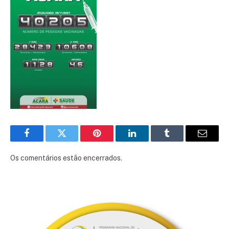
Facebook
Twitter
Pinterest
LinkedIn
Tumblr
E-
mail
Os comentários estão encerrados.