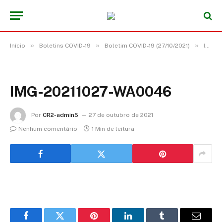
»
»
»
Início
Boletins COVID-19
Boletim COVID-19 (27/10/2021)
IMG-20211027-WA0046
IMG-20211027-WA0046
Por
CR2-admin5
27 de outubro de 2021
Nenhum comentário
1 Min de leitura