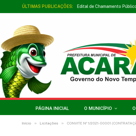
ÚLTIMAS PUBLICAÇÕES:
Edital de Chamamento Públic
PÁGINA INICIAL
O MUNICÍPIO
O
»
»
Início
Licitações
CONVITE Nº 1/2021-00001 (CONTRAT