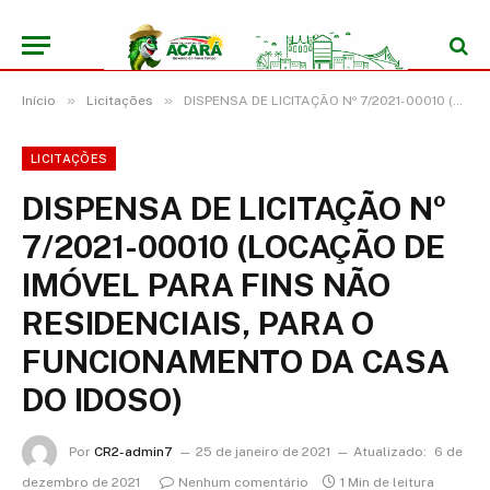
»
»
Início
Licitações
DISPENSA DE LICITAÇÃO Nº 7/2021-00010 (LOCAÇÃO DE IMÓVEL PARA FINS NÃO RESIDENCIAIS, PARA O FUNCIONAMENTO DA CASA DO IDOSO)
LICITAÇÕES
DISPENSA DE LICITAÇÃO Nº
7/2021-00010 (LOCAÇÃO DE
IMÓVEL PARA FINS NÃO
RESIDENCIAIS, PARA O
FUNCIONAMENTO DA CASA
DO IDOSO)
Por
CR2-admin7
25 de janeiro de 2021
Atualizado:
6 de
dezembro de 2021
Nenhum comentário
1 Min de leitura