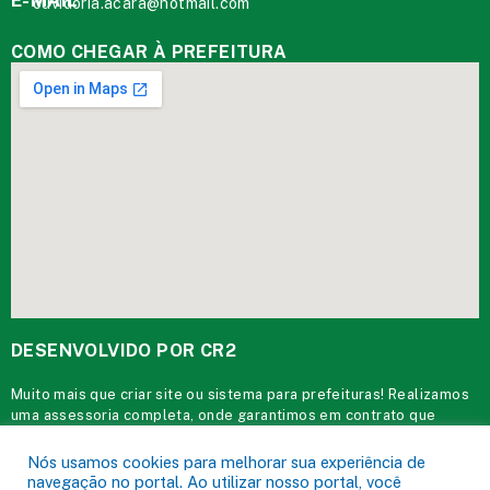
E-MAIL
ouvidoria.acara@hotmail.com
COMO CHEGAR À PREFEITURA
DESENVOLVIDO POR CR2
Muito mais que
criar site
ou
sistema para prefeituras
! Realizamos
uma
assessoria
completa, onde garantimos em contrato que
todas as exigências das
leis de transparência pública
serão
atendidas.
Nós usamos cookies para melhorar sua experiência de
navegação no portal. Ao utilizar nosso portal, você