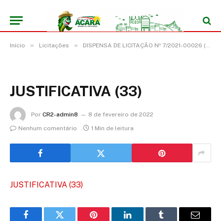
»
»
Início
Licitações
DISPENSA DE LICITAÇÃO Nº 7/2021-00026 (LOCAÇÃO DE IMÓVEL PARA FINS NÃO RESIDENCIAIS PARA ATENDER OS INTERESSES DA SECRETARIA DE ADMINISTRAÇÃO DO MUNICÍPIO DE ACARÁ/PA.)
JUSTIFICATIVA (33)
Por
CR2-admin8
8 de fevereiro de 2022
Nenhum comentário
1 Min de leitura
JUSTIFICATIVA (33)