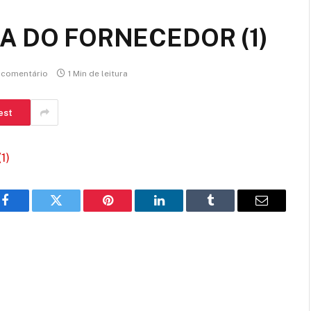
A DO FORNECEDOR (1)
comentário
1 Min de leitura
est
1)
Facebook
Twitter
Pinterest
LinkedIn
Tumblr
E-
mail