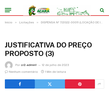
»
»
Início
Licitações
DISPENSA Nº 7/2022-00011 (LOCAÇÃO DE IMÓVEL PARA FINS NÃO RESIDENCIAIS, LOCALIZADO NO PROJETO DE ASSENTAMENTO CALMARIA I – ZONA RURAL, DESTINADO A ATENDER OS INTERESSES DA SECRETARIA MUNICPAL DE EDUCAÇÃO DO MUNICÍPIO DE ACARÁ/PA)
JUSTIFICATIVA DO PREÇO
PROPOSTO (3)
Por
cr2-admin1
12 de julho de 2023
Nenhum comentário
1 Min de leitura