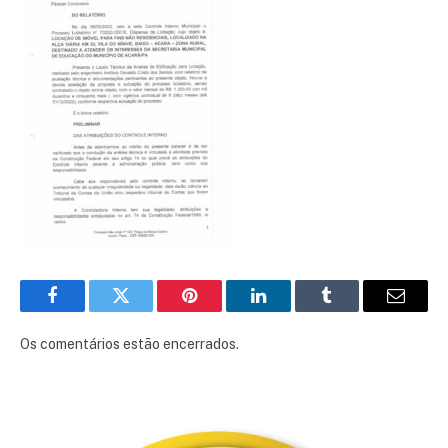
Facebook
Twitter
Pinterest
LinkedIn
Tumblr
E-
mail
Os comentários estão encerrados.