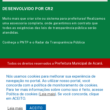
DESENVOLVIDO POR CR2
Muito mais que
criar site
ou
sistema para prefeituras
! Realizamos
uma
assessoria
completa, onde garantimos em contrato que
todas as exigências das
leis de transparência pública
serão
atendidas.
Conheça o
PNTP
e o
Radar da Transparência Pública
Prefeitura Municipal de Acará.
Todos os direitos reservados a
Mapa do Site
Acessar Área Administrativa
Acessar o Webmail
Nós usamos cookies para melhorar sua experiência de
navegação no portal. Ao utilizar nosso portal, você
concorda com a política de monitoramento de cookies.
Para ter mais informações sobre como isso é feito, acesse
Política de cookies (
Leia mais
). Se você concorda, clique
em ACEITO.
Leia mais
ACEITO