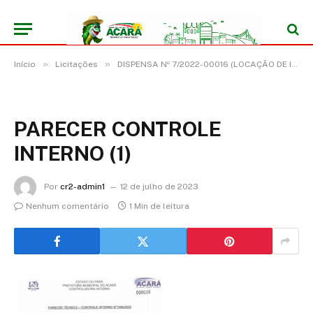
»
»
Início
Licitações
DISPENSA Nº 7/2022-00016 (LOCAÇÃO DE IMÓVEL PARA FINS NÃO RESIDENCIAIS, LOCALIZADO NA ALÇA VIÁRIA KM 32, VILA DO NÍNIVE, BAIXO ACARÁ – ZONA RURAL, DESTINADO A ATENDER OS INTERESSES DA SECRETARIA MUNICIPAL DE EDUCAÇÃO DO MUNICÍPIO DE ACARÁ/PA)
PARECER CONTROLE
INTERNO (1)
Por
cr2-admin1
12 de julho de 2023
Nenhum comentário
1 Min de leitura