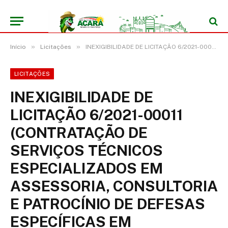
»
»
Início
Licitações
INEXIGIBILIDADE DE LICITAÇÃO 6/2021-00011 (CONTRATAÇÃO DE SERVIÇOS TÉCNICOS ESPECIALIZADOS EM ASSESSORIA, CONSULTORIA E PATROCÍNIO DE DEFESAS ESPECÍFICAS EM PROCESSOS ADMINISTRATIVOS E JUDICIAIS DE CAUSAS AMBIENTAIS EM ATENDIMENTO ÀS NECESSIDADES DO FUNDO MUNICIPAL DE MEIO AMBIENTE DO MUNICÍPIO DE ACARÁ/PA)
LICITAÇÕES
INEXIGIBILIDADE DE
LICITAÇÃO 6/2021-00011
(CONTRATAÇÃO DE
SERVIÇOS TÉCNICOS
ESPECIALIZADOS EM
ASSESSORIA, CONSULTORIA
E PATROCÍNIO DE DEFESAS
ESPECÍFICAS EM