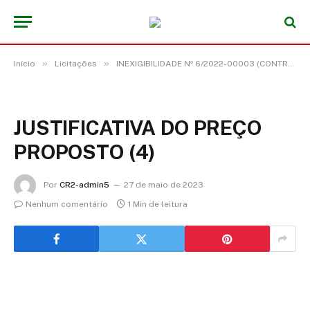
»
»
Início
Licitações
INEXIGIBILIDADE Nº 6/2022-00003 (CONTRATAÇÃO DE SHOW ARTÍSTICO DO SURREAL CROCODILO “APARELHAGEM DE SOM” PARA AS COMEMORAÇÕES DO 147º ANIVERSÁRIO DO MUNICÍPIO DE ACARÁ/PA)
JUSTIFICATIVA DO PREÇO
PROPOSTO (4)
Por
CR2-admin5
27 de maio de 2023
Nenhum comentário
1 Min de leitura