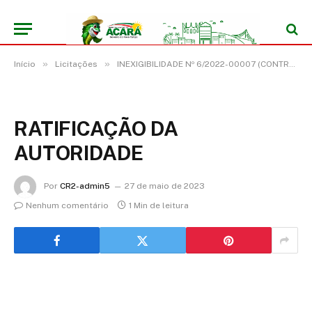
»
»
Início
Licitações
INEXIGIBILIDADE Nº 6/2022-00007 (CONTRATAÇÃO DE EMPRESA PARA PRESTAÇÃO DE SERVIÇOS CARTORÁRIOS EM ATENDIMENTO ÀS NECESSIDADES DO FUNDO MUNICIPAL DE EDUCAÇÃO DO MUNICÍPIO DE ACARÁ/PA)
RATIFICAÇÃO DA
AUTORIDADE
Por
CR2-admin5
27 de maio de 2023
Nenhum comentário
1 Min de leitura