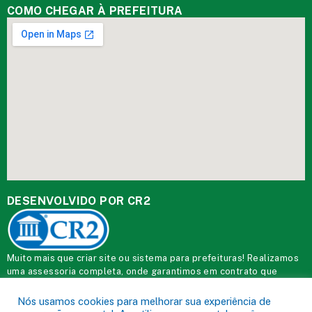
COMO CHEGAR À PREFEITURA
DESENVOLVIDO POR CR2
Muito mais que
criar site
ou
sistema para prefeituras
! Realizamos
uma
assessoria
completa, onde garantimos em contrato que
todas as exigências das
leis de transparência pública
serão
atendidas.
Nós usamos cookies para melhorar sua experiência de