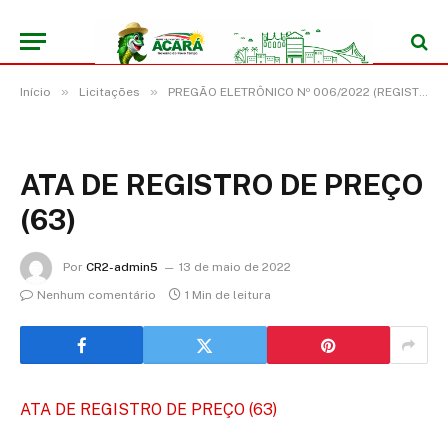
»
»
Início
Licitações
PREGÃO ELETRÔNICO Nº 006/2022 (REGISTRO DE PREÇO PARA FUTURA E EVENTUAL CONTRATAÇÃO DE EMPRESA PARA PRESTAÇÃO DE SERVIÇOS DE LAVAGENS E HIGIENIZAÇÃO DE VEÍCULOS LEVES, PESADOS E MOTOCICLETAS)
ATA DE REGISTRO DE PREÇO
(63)
Por
CR2-admin5
13 de maio de 2022
Nenhum comentário
1 Min de leitura
ATA DE REGISTRO DE PREÇO (63)