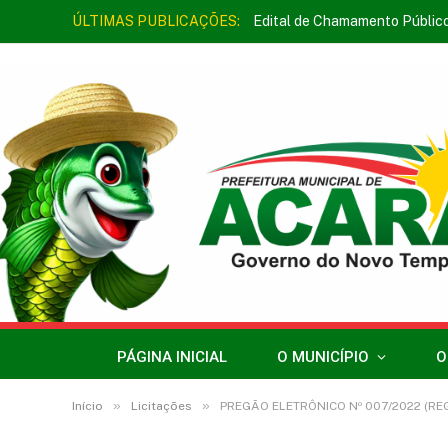
ÚLTIMAS PUBLICAÇÕES:
Edital de Chamamento Públic
PÁGINA INICIAL
O MUNICÍPIO
O
»
»
Início
Licitações
PREGÃO ELETRÔNICO Nº 007/2022 (R