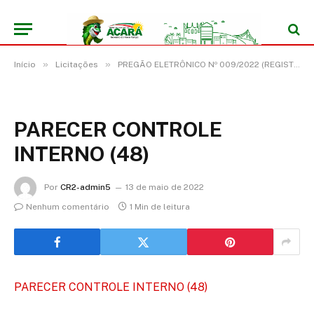
»
»
Início
Licitações
PREGÃO ELETRÔNICO Nº 009/2022 (REGISTRO DE PREÇO PARA FUTURA E EVENTUAL AQUISIÇÃO DE GÊNEROS ALIMENTÍCIOS DESTINADOS A MERENDA ESCOLAR DO MUNICÍPIO DE ACARÁ/PA)
PARECER CONTROLE
INTERNO (48)
Por
CR2-admin5
13 de maio de 2022
Nenhum comentário
1 Min de leitura
PARECER CONTROLE INTERNO (48)