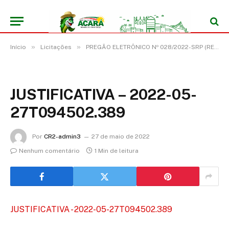
»
»
Início
Licitações
PREGÃO ELETRÔNICO Nº 028/2022-SRP (REGISTRO DE PREÇO PARA FUTURA E EVENTUAL AQUISIÇÃO DE MATERIAIS E INSUMOS ODONTOLÓGICOS)
JUSTIFICATIVA – 2022-05-
27T094502.389
Por
CR2-admin3
27 de maio de 2022
Nenhum comentário
1 Min de leitura
JUSTIFICATIVA - 2022-05-27T094502.389