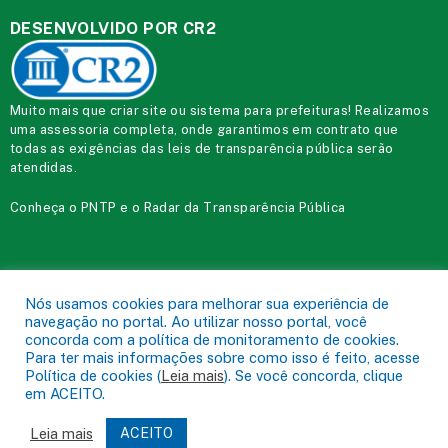
DESENVOLVIDO POR CR2
Muito mais que
criar site
ou
sistema para prefeituras
! Realizamos
uma
assessoria
completa, onde garantimos em contrato que
todas as exigências das
leis de transparência pública
serão
atendidas.
Conheça o
PNTP
e o
Radar da Transparência Pública
Prefeitura Municipal de Acará.
Todos os direitos reservados a
Nós usamos cookies para melhorar sua experiência de
navegação no portal. Ao utilizar nosso portal, você
Mapa do Site
Acessar Área Administrativa
Acessar o Webmail
concorda com a política de monitoramento de cookies.
Para ter mais informações sobre como isso é feito, acesse
Política de cookies (
Leia mais
). Se você concorda, clique
em ACEITO.
Leia mais
ACEITO