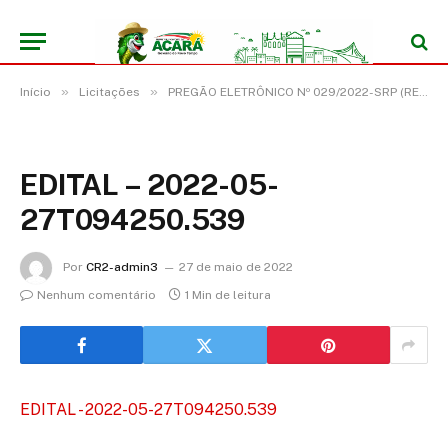
»
»
Início
Licitações
PREGÃO ELETRÔNICO Nº 029/2022-SRP (REGISTRO DE PREÇO PARA FUTURA E EVENTUAL AQUISIÇÃO DE EQUIPAMENTOS E MATERIAL PERMANENTE)
EDITAL – 2022-05-
27T094250.539
Por
CR2-admin3
27 de maio de 2022
Nenhum comentário
1 Min de leitura
EDITAL - 2022-05-27T094250.539