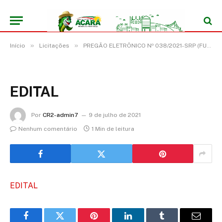
»
»
Início
Licitações
PREGÃO ELETRÔNICO Nº 038/2021-SRP (FUTURA E EVENTUAL AQUISIÇÃO DE MATERIAIS DE CONSTRUÇÃO, ELÉTRICOS, HIDRÁULICOS)
EDITAL
Por
CR2-admin7
9 de julho de 2021
Nenhum comentário
1 Min de leitura
EDITAL