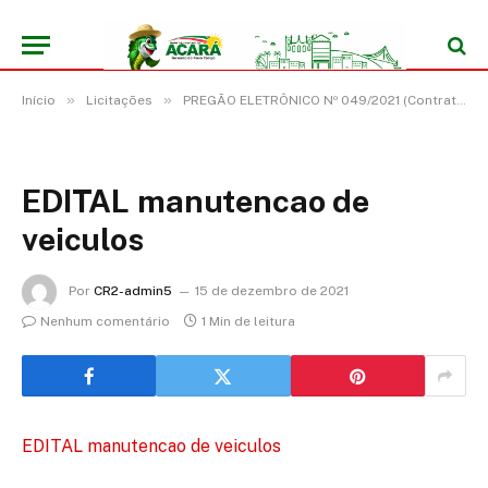
»
»
Início
Licitações
PREGÃO ELETRÔNICO Nº 049/2021 (Contratação de empresa para prestação de serviços de manutenção preventiva e corretiva de veículos leves e pesados)
EDITAL manutencao de
veiculos
Por
CR2-admin5
15 de dezembro de 2021
Nenhum comentário
1 Min de leitura
EDITAL manutencao de veiculos