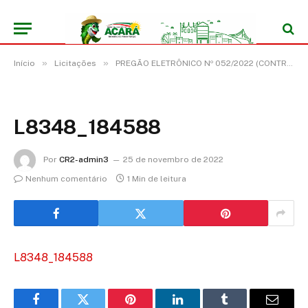
»
»
Início
Licitações
PREGÃO ELETRÔNICO Nº 052/2022 (CONTRATAÇÃO DE SERVIÇOS COMUNS DE ENGENHARIA, COM FORNECIMENTO DE MÃO DE OBRA, MATERIAIS E EQUIPAMENTOS, NECESSÁRIOS À REFORMA, ADEQUAÇÃO, MANUTENÇÃO E REPAROS DE PRÉDIOS PÚBLICOS E ESCOLAS DAS REGIÕES G. MIRIM, MIRITIPITANGA E JAGUARARI NO MUNICÍPIO DE ACARÁ/PARÁ)
L8348_184588
Por
CR2-admin3
25 de novembro de 2022
Nenhum comentário
1 Min de leitura
L8348_184588