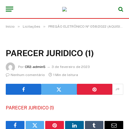
»
»
Início
Licitações
PREGÃO ELETRÔNICO Nº 058/2022 (AQUISIÇÃO DE EQUIPAMENTOS E MATERIAL PERMANENTE OBJETIVANDO ATENDER AS NECESSIDADES DAS UBS – UNIDADE BÁSICA DE SAÚDE E ESF – ESTRATÉGIA SAÚDE DA FAMÍLIA DO MUNICÍPIO DE ACARÁ/PA)
PARECER JURIDICO (1)
Por
CR2-admin5
3 de fevereiro de 2023
Nenhum comentário
1 Min de leitura
PARECER JURIDICO (1)