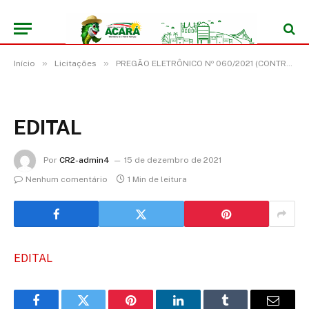
»
»
Início
Licitações
PREGÃO ELETRÔNICO Nº 060/2021 (CONTRATAÇÃO DE EMPRESA PARA PRESTAÇÃO DE SERVIÇO DE MALHARIA E CONFECÇÕES EM GERAL)
EDITAL
Por
CR2-admin4
15 de dezembro de 2021
Nenhum comentário
1 Min de leitura
EDITAL