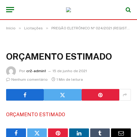
»
»
Início
Licitações
PREGÃO ELETRÔNICO Nº 024/2021 (REGISTRO DE PREÇO PARA FUTURA E EVENTUAL CONTRATAÇÃO DE EMPRESA PARA MANUTENÇÃO PREVENTIVA E CORRETIVA COM REPOSIÇÃO DE PEÇAS E RECARGA DE GÁS EM CENTRAIS DE AR, OBJETIVANDO ATENDER AS NECESSIDADES DA PREFEITURA, SECRETARIAS E FUNDOS MUNICIPAIS DO MUNICÍPIO DE ACARÁ/PA)
ORÇAMENTO ESTIMADO
Por
cr2-admin1
15 de junho de 2021
Nenhum comentário
1 Min de leitura
ORÇAMENTO ESTIMADO