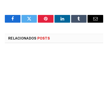
Facebook
Twitter
Pinterest
LinkedIn
Tumblr
E-
mail
RELACIONADOS
POSTS