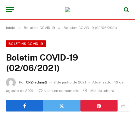
»
»
Início
Boletins COVID-19
Boletim COVID-19 (02/06/2021)
BOLETINS COVID-19
Boletim COVID-19
(02/06/2021)
Por
CR2-admin2
2 de junho de 2021
Atualizado:
16 de
agosto de 2021
Nenhum comentário
1 Min de leitura