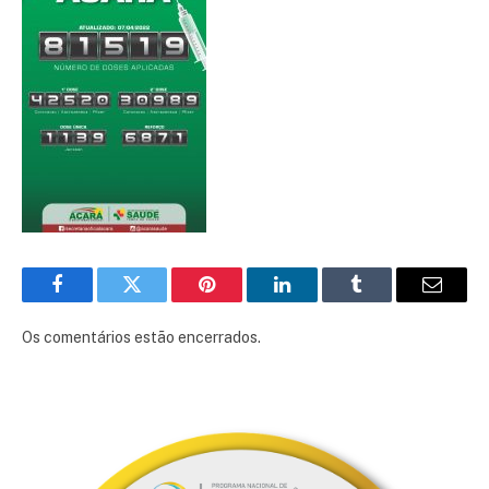
Facebook
Twitter
Pinterest
LinkedIn
Tumblr
E-
mail
Os comentários estão encerrados.