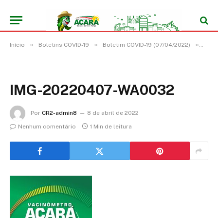
»
»
»
Início
Boletins COVID-19
Boletim COVID-19 (07/04/2022)
IMG
IMG-20220407-WA0032
Por
CR2-admin8
8 de abril de 2022
Nenhum comentário
1 Min de leitura