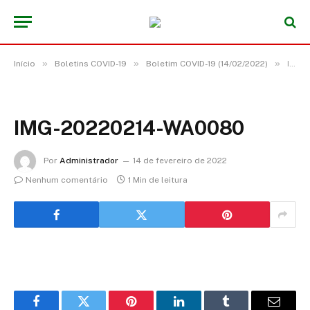
»
»
»
Início
Boletins COVID-19
Boletim COVID-19 (14/02/2022)
IMG-20220214-WA0080
IMG-20220214-WA0080
Por
Administrador
14 de fevereiro de 2022
Nenhum comentário
1 Min de leitura