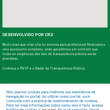
DESENVOLVIDO POR CR2
Muito mais que
criar site
ou
sistema para prefeituras
! Realizamos
uma
assessoria
completa, onde garantimos em contrato que
todas as exigências das
leis de transparência pública
serão
atendidas.
Conheça o
PNTP
e o
Radar da Transparência Pública
Prefeitura Municipal de Acará.
Todos os direitos reservados a
Nós usamos cookies para melhorar sua experiência de
navegação no portal. Ao utilizar nosso portal, você
Mapa do Site
Acessar Área Administrativa
Acessar o Webmail
concorda com a política de monitoramento de cookies.
Para ter mais informações sobre como isso é feito, acesse
Política de cookies (
Leia mais
). Se você concorda, clique